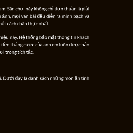
m. Sân chơi này không chỉ đơn thuần là giải
h ảnh, mọi ván bài đều diễn ra minh bạch và
một cách chân thực nhất.
 hiệu này. Hệ thống bảo mật thông tin khách
số tiền thắng cược của anh em luôn được bảo
i trong tích tắc.
ơi. Dưới đây là danh sách những món ăn tinh