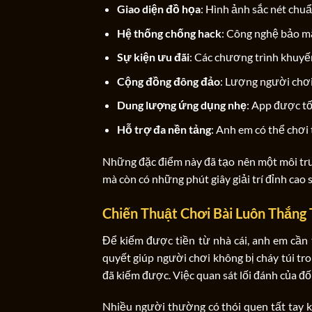
Giao diện đồ họa
: Hình ảnh sắc nét chuẩ
Hệ thống chống hack
: Công nghệ bảo mậ
Sự kiện ưu đãi
: Các chương trình khuyến
Cộng đồng đông đảo
: Lượng người chơi 
Dung lượng ứng dụng nhẹ
: App được tố
Hỗ trợ đa nền tảng
: Anh em có thể chơi 
Những đặc điểm này đã tạo nên một môi trườ
mà còn có những phút giây giải trí đỉnh cao 
Chiến Thuật Chơi Bài Luôn Thắng
Để kiếm được tiền từ nhà cái, anh em cần 
quyết giúp người chơi không bị cháy túi tr
đã kiếm được. Việc quan sát lối đánh của đố
Nhiều người thường có thói quen tất tay k