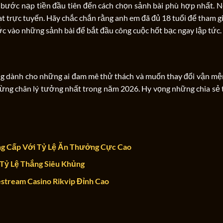
bước nạp tiền đầu tiên đến cách chọn sảnh bài phù hợp nhất. Nế
at trực tuyến. Hãy chắc chắn rằng anh em đã đủ 18 tuổi để tham g
ớc vào những sảnh bài để bắt đầu công cuộc hốt bạc ngay lập tức.
g dành cho những ai đam mê thử thách và muốn thay đổi vận mệnh 
dừng chân lý tưởng nhất trong năm 2026. Hy vọng những chia sẻ t
ng Cấp Với Tỷ Lệ Ăn Thưởng Cực Cao
Tỷ Lệ Thắng Siêu Khủng
estream Casino Rikvip Đỉnh Cao