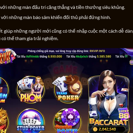
i với những màn đấu trí căng thẳng và tiền thưởng siêu khủng.
 với những màn báo sâm khiến đối thủ phải đứng hình.
ết giúp những người mới cũng có thể nhập cuộc một cách dễ dàn
 có thể tham gia trải nghiệm.