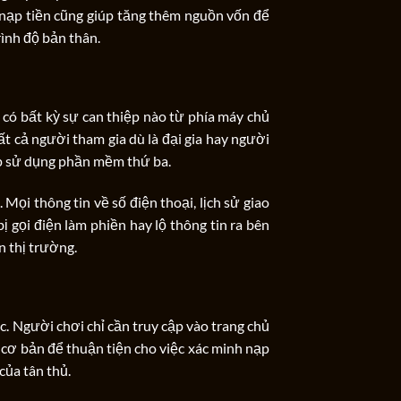
i nạp tiền cũng giúp tăng thêm nguồn vốn để
rình độ bản thân.
 có bất kỳ sự can thiệp nào từ phía máy chủ
t cả người tham gia dù là đại gia hay người
ợp sử dụng phần mềm thứ ba.
Mọi thông tin về số điện thoại, lịch sử giao
 gọi điện làm phiền hay lộ thông tin ra bên
n thị trường.
c. Người chơi chỉ cần truy cập vào trang chủ
 cơ bản để thuận tiện cho việc xác minh nạp
của tân thủ.