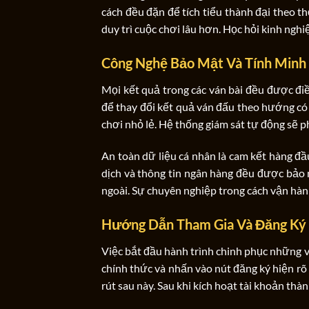
cách đều đặn để tích tiểu thành đại theo t
duy trì cuộc chơi lâu hơn. Học hỏi kinh ngh
Công Nghệ Bảo Mật Và Tính Minh 
Mọi kết quả trong các ván bài đều được điề
để thay đổi kết quả ván đấu theo hướng có l
chơi nhỏ lẻ. Hệ thống giám sát tự động sẽ 
An toàn dữ liệu cá nhân là cam kết hàng đầu
dịch và thông tin ngân hàng đều được bảo m
ngoài. Sự chuyên nghiệp trong cách vận hàn
Hướng Dẫn Tham Gia Và Đăng Ký 
Việc bắt đầu hành trình chinh phục những vá
chính thức và nhấn vào nút đăng ký hiện rõ 
rút sau này. Sau khi kích hoạt tài khoản th