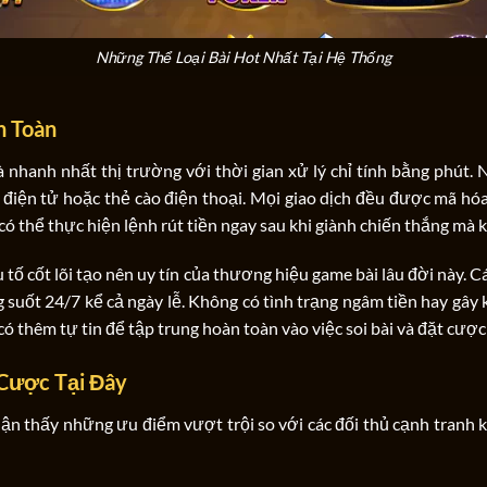
Những Thể Loại Bài Hot Nhất Tại Hệ Thống
n Toàn
à nhanh nhất thị trường với thời gian xử lý chỉ tính bằng phút.
điện tử hoặc thẻ cào điện thoại. Mọi giao dịch đều được mã hó
ó thể thực hiện lệnh rút tiền ngay sau khi giành chiến thắng mà k
u tố cốt lõi tạo nên uy tín của thương hiệu game bài lâu đời này. 
g suốt 24/7 kể cả ngày lễ. Không có tình trạng ngâm tiền hay gây
có thêm tự tin để tập trung hoàn toàn vào việc soi bài và đặt cược
Cược Tại Đây
hận thấy những ưu điểm vượt trội so với các đối thủ cạnh tranh