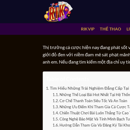
Bỏ
qua
nội
dung
RIKVIP
THỂ THAO
L
Thị trường cá cược hiện nay đang phát sốt 
giới đỏ đen với niềm đam mê sát phạt mãnh
anh em. Nếu đang tìm kiếm một địa chỉ uy tín
Table of Contents
Tìm Hiểu Những Trải Nghiệm Đẳng Cấp Tại 
Những Thể Loại Bài Hot Nhất Tại Hệ Thố
Cơ Chế Thanh Toán Siêu Tốc Và An Toàn
Những Ưu Điểm Khi Tham Gia Cá Cược T
Chiến Thuật Chơi Bài Luôn Thắng Từ Cao
Công Nghệ Bảo Mật Và Tính Minh Bạch Tu
Hướng Dẫn Tham Gia Và Đăng Ký Tài Kh