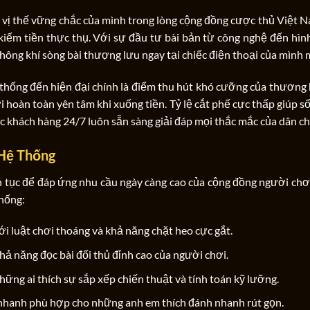
vị thế vững chắc của mình trong lòng cộng đồng cược thủ Việt Na
à kiếm tiền thực thụ. Với sự đầu tư bài bản từ công nghệ đến hìn
ng khí sòng bài thượng lưu ngay tại chiếc điện thoại của mình 
n thống đến hiện đại chính là điểm thu hút khó cưỡng của thương
 hoàn toàn yên tâm khi xuống tiền. Tỷ lệ cắt phế cực thấp giúp 
óc khách hàng 24/7 luôn sẵn sàng giải đáp mọi thắc mắc của dân chơ
 Hệ Thống
ên tục để đáp ứng nhu cầu ngày càng cao của cộng đồng người ch
thống:
với luật chơi thoáng và khả năng chặt heo cực gắt.
 khả năng đọc bài đối thủ đỉnh cao của người chơi.
hững ai thích sự sắp xếp chiến thuật và tính toán kỹ lưỡng.
 nhanh phù hợp cho những anh em thích đánh nhanh rút gọn.