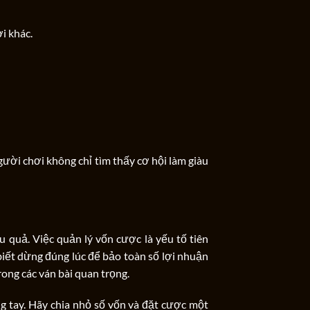
i khác.
ười chơi không chỉ tìm thấy cơ hội làm giàu
 quả. Việc quản lý vốn cược là yếu tố tiên
biết dừng đúng lúc để bảo toàn số lợi nhuận
ong các ván bài quan trọng.
g tay. Hãy chia nhỏ số vốn và đặt cược một