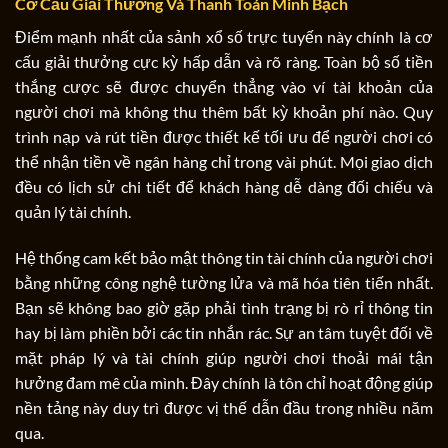
Cơ Cấu Giải Thưởng Và Thanh Toán Minh Bạch
Điểm mạnh nhất của sảnh xổ số trực tuyến này chính là cơ
cấu giải thưởng cực kỳ hấp dẫn và rõ ràng. Toàn bộ số tiền
thắng cược sẽ được chuyển thẳng vào ví tài khoản của
người chơi mà không thu thêm bất kỳ khoản phí nào. Quy
trình nạp và rút tiền được thiết kế tối ưu để người chơi có
thể nhận tiền về ngân hàng chỉ trong vài phút. Mọi giao dịch
đều có lịch sử chi tiết để khách hàng dễ dàng đối chiếu và
quản lý tài chính.
Hệ thống cam kết bảo mật thông tin tài chính của người chơi
bằng những công nghệ tường lửa và mã hóa tiên tiến nhất.
Bạn sẽ không bao giờ gặp phải tình trạng bị rò rỉ thông tin
hay bị làm phiền bởi các tin nhắn rác. Sự an tâm tuyệt đối về
mặt pháp lý và tài chính giúp người chơi thoải mái tận
hưởng đam mê của mình. Đây chính là tôn chỉ hoạt động giúp
nền tảng này duy trì được vị thế dẫn đầu trong nhiều năm
qua.