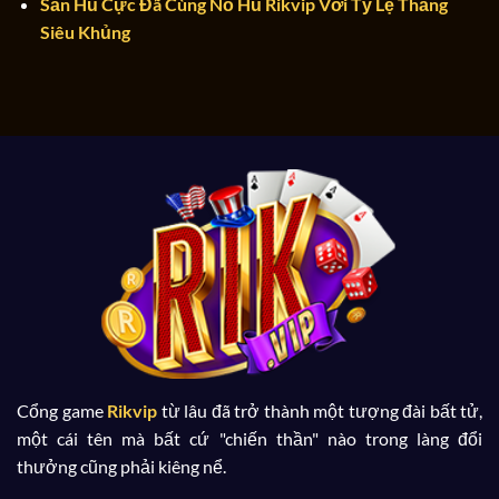
Săn Hũ Cực Đã Cùng Nổ Hũ Rikvip Với Tỷ Lệ Thắng
Siêu Khủng
Cổng game
Rikvip
từ lâu đã trở thành một tượng đài bất tử,
một cái tên mà bất cứ "chiến thần" nào trong làng đổi
thưởng cũng phải kiêng nể.