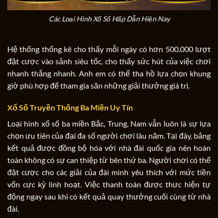
Các Loại Hình Xổ Số Hấp Dẫn Hiện Nay
Hệ thống thống kê cho thấy mỗi ngày có hơn 500.000 lượt
đặt cược vào sảnh siêu tốc, cho thấy sức hút của việc chơi
nhanh thắng nhanh. Anh em có thể tha hồ lựa chọn khung
giờ phù hợp để tham gia săn những giải thưởng giá trị.
Xổ Số Truyền Thống Ba Miền Uy Tín
Loại hình xổ số ba miền Bắc, Trung, Nam vẫn luôn là sự lựa
chọn ưu tiên của đại đa số người chơi lâu năm. Tại đây, bảng
kết quả được đồng bộ hóa với nhà đài quốc gia nên hoàn
toàn không có sự can thiệp từ bên thứ ba. Người chơi có thể
đặt cược cho các giải của đài mình yêu thích với mức tiền
vốn cực kỳ linh hoạt. Việc thanh toán được thực hiện tự
động ngay sau khi có kết quả quay thưởng cuối cùng từ nhà
đài.