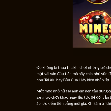
Để không bị thua tha khi chơi những trò c
một vài ván đầu tiên mà hãy chia nhỏ vốn để
như Tài Xỉu hay Bầu Cua. Hãy kiên nhẫn đợi
Một mẹo nhỏ nữa là anh em nên tận dụng các
sang trò chơi khác ngay lập tức để đổi vận 
áp lực kiếm tiền bằng mọi giá. Khi tâm trí 