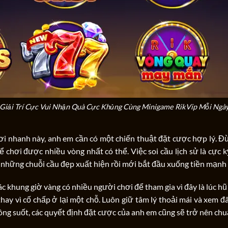
Giải Trí Cực Vui Nhận Quà Cực Khủng Cùng Minigame RikVip Mỗi Ngà
hơi nhanh này, anh em cần có một chiến thuật đặt cược hợp lý. Đ
 chơi được nhiều vòng nhất có thể. Việc soi cầu lịch sử là cực k
 những chuỗi cầu đẹp xuất hiện rồi mới bắt đầu xuống tiền mạnh t
 khung giờ vàng có nhiều người chơi để tham gia vì đây là lúc hũ
thay vì cố chấp ở lại một chỗ. Luôn giữ tâm lý thoải mái và xem đâ
thông suốt, các quyết định đặt cược của anh em cũng sẽ trở nên ch