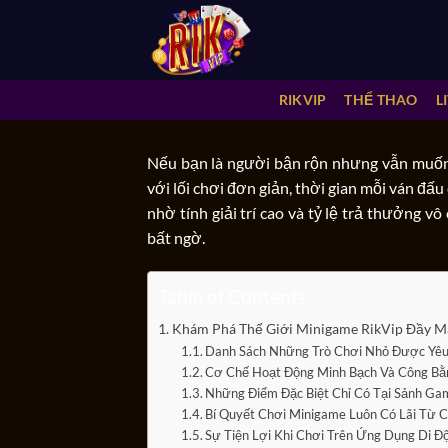
Bỏ
qua
nội
dung
RIKVIP
THỂ THAO
L
Nếu bạn là người bận rộn nhưng vẫn muốn
với lối chơi đơn giản, thời gian mỗi ván đấ
nhờ tính giải trí cao và tỷ lệ trả thưởng 
bất ngờ.
Table of Contents
Khám Phá Thế Giới Minigame RikVip Đầy Mà
Danh Sách Những Trò Chơi Nhỏ Được Yêu
Cơ Chế Hoạt Động Minh Bạch Và Công Bằ
Những Điểm Đặc Biệt Chỉ Có Tại Sảnh G
Bí Quyết Chơi Minigame Luôn Có Lãi Từ 
Sự Tiện Lợi Khi Chơi Trên Ứng Dụng Di Đ