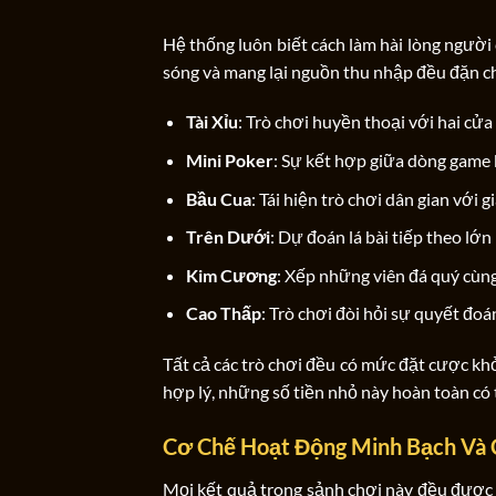
Hệ thống luôn biết cách làm hài lòng ngườ
sóng và mang lại nguồn thu nhập đều đặn c
Tài Xỉu
: Trò chơi huyền thoại với hai cử
Mini Poker
: Sự kết hợp giữa dòng game 
Bầu Cua
: Tái hiện trò chơi dân gian với
Trên Dưới
: Dự đoán lá bài tiếp theo lớ
Kim Cương
: Xếp những viên đá quý cùng
Cao Thấp
: Trò chơi đòi hỏi sự quyết đ
Tất cả các trò chơi đều có mức đặt cược khở
hợp lý, những số tiền nhỏ này hoàn toàn có
Cơ Chế Hoạt Động Minh Bạch Và 
Mọi kết quả trong sảnh chơi này đều được đ