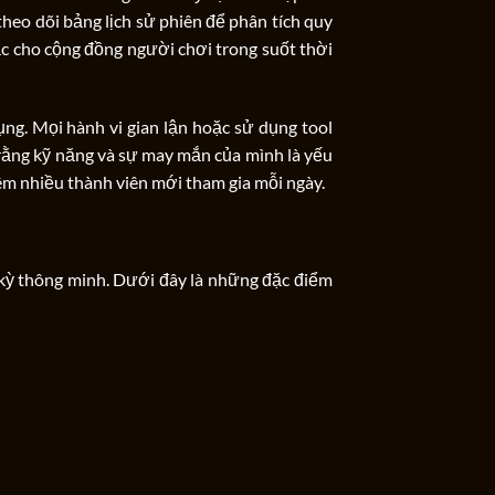
heo dõi bảng lịch sử phiên để phân tích quy
c cho cộng đồng người chơi trong suốt thời
ng. Mọi hành vi gian lận hoặc sử dụng tool
 rằng kỹ năng và sự may mắn của mình là yếu
êm nhiều thành viên mới tham gia mỗi ngày.
 kỳ thông minh. Dưới đây là những đặc điểm