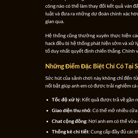
công nào có thể làm thay đổi kết quả ván đ
luật và đưa ra những dự đoán chính xác hơ
gian qua.
Hệ thống cũng thường xuyên thực hiện các 
hack đều bị hệ thống phát hiện sớm và xử l
tố duy nhất quyết định chiến thắng. Chính 
Những Điểm Đặc Biệt Chỉ Có Tại
Sức hút của sảnh chơi này không chỉ đến t
nổi bật giúp anh em có được trải nghiệm cá
Tốc độ xử lý
: Kết quả được trả về gần 
Giao diện thu nhỏ
: Có thể mở nhiều cửa
Chat cộng đồng
: Nơi anh em có thể vừa 
Thống kê chi tiết
: Cung cấp đầy đủ các t