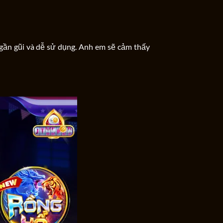
gần gũi và dễ sử dụng. Anh em sẽ cảm thấy