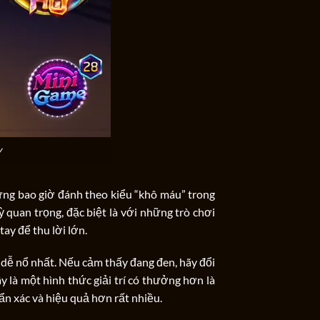
y
ừng bao giờ đánh theo kiểu “khô máu” trong
ỳ quan trọng, đặc biệt là với những trò chơi
ay để thu lời lớn.
 dễ nổ nhất. Nếu cảm thấy đang đen, hãy đổi
y là một hình thức giải trí có thưởng hơn là
uẩn xác và hiệu quả hơn rất nhiều.