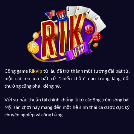
Cổng game
Rikvip
từ lâu đã trở thành một tượng đài bất tử,
một cái tên mà bất cứ "chiến thần" nào trong làng đổi
thưởng cũng phải kiêng nể.
Với sự hậu thuẫn tài chính khổng lồ từ các ông trùm sòng bài
Mỹ, sân chơi này mang đến một hệ sinh thái cá cược cực kỳ
chuyên nghiệp và công bằng.