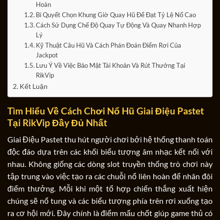
Hoàn
Bí Quyết Chọn Khung Giờ Quay Hũ Để Đạt Tỷ Lệ Nổ Cao
Cách Sử Dụng Chế Độ Quay Tự Động Và Quay Nhanh Hợp
Lý
Kỹ Thuật Câu Hũ Và Cách Phán Đoán Điểm Rơi Của
Jackpot
Lưu Ý Về Việc Bảo Mật Tài Khoản Và Rút Thưởng Tại
RikVip
Kết Luận
Tìm Hiểu Về Cách Chơi Nổ Hũ Giai Điệu Pastet
Tại RikVip Đầy Đủ Nhất
Giai Điệu Pastet thu hút người chơi bởi hệ thống thanh toán
độc đáo dựa trên các khối biểu tượng âm nhạc kết nối với
nhau. Không giống các dòng slot truyền thống trò chơi này
tập trung vào việc tạo ra các chuỗi nổ liên hoàn để nhân đôi
điểm thưởng. Mỗi khi một tổ hợp chiến thắng xuất hiện
chúng sẽ nổ tung và các biểu tượng phía trên rơi xuống tạo
ra cơ hội mới. Đây chính là điểm mấu chốt giúp game thủ có