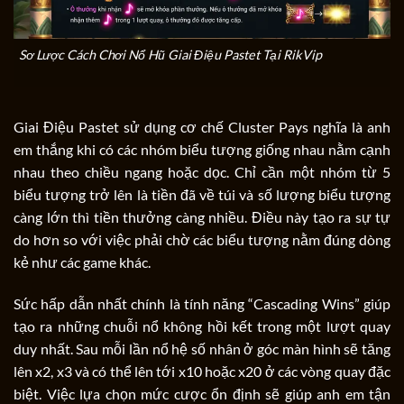
Sơ Lược Cách Chơi Nổ Hũ Giai Điệu Pastet Tại RikVip
Giai Điệu Pastet sử dụng cơ chế Cluster Pays nghĩa là anh
em thắng khi có các nhóm biểu tượng giống nhau nằm cạnh
nhau theo chiều ngang hoặc dọc. Chỉ cần một nhóm từ 5
biểu tượng trở lên là tiền đã về túi và số lượng biểu tượng
càng lớn thì tiền thưởng càng nhiều. Điều này tạo ra sự tự
do hơn so với việc phải chờ các biểu tượng nằm đúng dòng
kẻ như các game khác.
Sức hấp dẫn nhất chính là tính năng “Cascading Wins” giúp
tạo ra những chuỗi nổ không hồi kết trong một lượt quay
duy nhất. Sau mỗi lần nổ hệ số nhân ở góc màn hình sẽ tăng
lên x2, x3 và có thể lên tới x10 hoặc x20 ở các vòng quay đặc
biệt. Việc lựa chọn mức cược ổn định sẽ giúp anh em tận