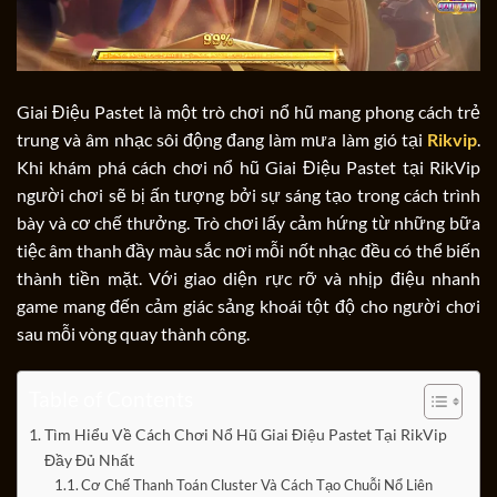
Giai Điệu Pastet là một trò chơi nổ hũ mang phong cách trẻ
trung và âm nhạc sôi động đang làm mưa làm gió tại
Rikvip
.
Khi khám phá cách chơi nổ hũ Giai Điệu Pastet tại RikVip
người chơi sẽ bị ấn tượng bởi sự sáng tạo trong cách trình
bày và cơ chế thưởng. Trò chơi lấy cảm hứng từ những bữa
tiệc âm thanh đầy màu sắc nơi mỗi nốt nhạc đều có thể biến
thành tiền mặt. Với giao diện rực rỡ và nhịp điệu nhanh
game mang đến cảm giác sảng khoái tột độ cho người chơi
sau mỗi vòng quay thành công.
Table of Contents
Tìm Hiểu Về Cách Chơi Nổ Hũ Giai Điệu Pastet Tại RikVip
Đầy Đủ Nhất
Cơ Chế Thanh Toán Cluster Và Cách Tạo Chuỗi Nổ Liên