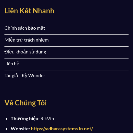
Liên Kết Nhanh
Chính sách bảo mật
Miễn trừ trách nhiệm
Điều khoản sử dụng
Liên hệ
Tác giả - Kỳ Wonder
Về Chúng Tôi
Thương hiệu:
RikVip
Website:
https://adharasystems.in.net/