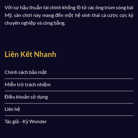
Với sự hậu thuẫn tài chính khổng lồ từ các ông trùm sòng bài
Mỹ, sân chơi này mang đến một hệ sinh thái cá cược cực kỳ
chuyên nghiệp và công bằng.
Liên Kết Nhanh
Chính sách bảo mật
Miễn trừ trách nhiệm
Điều khoản sử dụng
Liên hệ
Tác giả - Kỳ Wonder