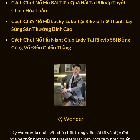
Cách Chơi Nổ Hũ Bát Tiên Quá Hải Tại Rikvip Tuyệt
Chiêu Hóa Thần
Cách Chơi Nổ Hũ Lucky Luke Tại Rikvip Trở Thành Tay
Súng Săn Thưởng Đỉnh Cao
Cách Chơi Nổ Hũ Night Club Lady Tại Rikvip Sôi Động
Cùng Vũ Điệu Chiến Thắng
Kỳ Wonder
Kỳ Wonder là nhân vật chủ chốt trong việc cải tổ và hiện đại
hóa hệ thống https://adharasystems.in.net/. Với tầm nhìn chiến