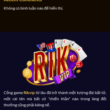
Không có bình luận nào để hiển thị.
Cổng game
Rikvip
từ lâu đã trở thành một tượng đài bất tử,
một cái tên mà bất cứ "chiến thần" nào trong làng đổi
thưởng cũng phải kiêng nể.