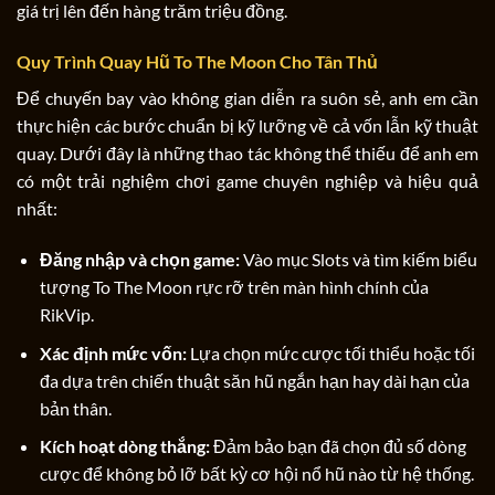
giá trị lên đến hàng trăm triệu đồng.
Quy Trình Quay Hũ To The Moon Cho Tân Thủ
Để chuyến bay vào không gian diễn ra suôn sẻ, anh em cần
thực hiện các bước chuẩn bị kỹ lưỡng về cả vốn lẫn kỹ thuật
quay. Dưới đây là những thao tác không thể thiếu để anh em
có một trải nghiệm chơi game chuyên nghiệp và hiệu quả
nhất:
Đăng nhập và chọn game:
Vào mục Slots và tìm kiếm biểu
tượng To The Moon rực rỡ trên màn hình chính của
RikVip.
Xác định mức vốn:
Lựa chọn mức cược tối thiểu hoặc tối
đa dựa trên chiến thuật săn hũ ngắn hạn hay dài hạn của
bản thân.
Kích hoạt dòng thắng:
Đảm bảo bạn đã chọn đủ số dòng
cược để không bỏ lỡ bất kỳ cơ hội nổ hũ nào từ hệ thống.