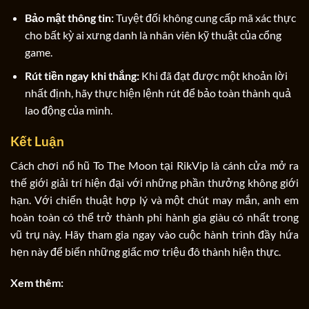
Bảo mật thông tin:
Tuyệt đối không cung cấp mã xác thực
cho bất kỳ ai xưng danh là nhân viên kỹ thuật của cổng
game.
Rút tiền ngay khi thắng:
Khi đã đạt được một khoản lời
nhất định, hãy thực hiện lệnh rút để bảo toàn thành quả
lao động của mình.
Kết Luận
Cách chơi nổ hũ To The Moon tại RikVip là cánh cửa mở ra
thế giới giải trí hiện đại với những phần thưởng không giới
hạn. Với chiến thuật hợp lý và một chút may mắn, anh em
hoàn toàn có thể trở thành phi hành gia giàu có nhất trong
vũ trụ này. Hãy tham gia ngay vào cuộc hành trình đầy hứa
hẹn này để biến những giấc mơ triệu đô thành hiện thực.
Xem thêm: