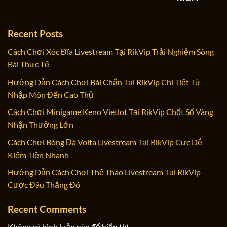
Recent Posts
Cách Chơi Xóc Đĩa Livestream Tại RikVip Trải Nghiệm Sòng
Bài Thực Tế
Hướng Dẫn Cách Chơi Bài Chắn Tại RikVip Chi Tiết Từ
Nhập Môn Đến Cao Thủ
Cách Chơi Minigame Keno Vietlot Tại RikVip Chốt Số Vàng
Nhận Thưởng Lớn
Cách Chơi Bóng Đá Volta Livestream Tại RikVip Cực Dễ
Kiếm Tiền Nhanh
Hướng Dẫn Cách Chơi Thể Thao Livestream Tại RikVip
Cược Đâu Thắng Đó
Recent Comments
Không có bình luận nào để hiển thị.