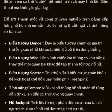
để anh em có thể “quẩy” hết mình trên cả máy tính lẫn điện
thoại mà không lo giật lag.
Để trở thành một vũ công chuyên nghiệp trên bảng xếp
hạng nổ hũ anh em cần lưu ý những thuật ngữ và tính năng
cơ bản sau:
Biểu tượng Dancer:
Đây là biểu tượng chính có giá trị
thưởng cao nhất khi xuất hiện đủ bộ trên dòng thắng.
Biểu tượng Wild:
Hình ảnh chiếc loa thùng có khả năng
thay thế mọi quân bài khác để tạo thành tổ hợp nổ hũ.
Biểu tượng Scatter:
Thu thập đủ 3 biểu tượng sân khấu
để kích hoạt chế độ quay miễn phí (Free Spins).
Tính năng Combo:
Mỗi khi nổ thắng hệ số nhân sẽ tăng
dần từ x1 lên đến x5 trong vòng quay chính.
Hũ Jackpot:
Tích lũy từ một phần tiền cược của tất cả
người chơi và sẽ nổ khi đạt tới giá trị cực đại.