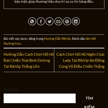
bảo mật, giúp thương hiệu duy trì sự uy tín hàng đầu.
Bài viết này được đăng trong
Hướng Dẫn RikVip
. Đánh dấu
liên kết
thường trực
.
Hướng Dẫn Cách Chơi Nổ Hũ
Cách Chơi Nổ Hũ Night Club
Đại Chiến Thái Bình Dương
Lady Tại RikVip Sôi Động
Tại RikVip Thắng Lớn
Cùng Vũ Điệu Chiến Thắng
Tìm kiếm
TÌM
KIẾM