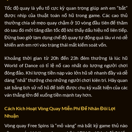
Tốc độ quay là yếu tố cực kỳ quan trọng giúp anh em “bắt”
được nhịp của thuật toán nổ hũ trong game. Các cao thủ
thường chia sẻ mẹo quay chậm ở 10 vòng đầu tiên để thăm
dò sau đó mới tăng dần tốc độ khi thấy dấu hiệu nổ liên tiếp.
Đừng bao giờ lạm dụng chế độ quay tự động quá lâu vì nó dễ
khiến anh em rơi vào trạng thái mất kiểm soát vốn.
Khoảng thời gian từ 20h đến 23h đêm thường là lúc hũ
World of Dance có tỉ lệ nổ cao nhất do lượng người chơi
đông đảo. Khi lượng tiền nạp vào lớn hũ sẽ nhanh đầy và dễ
dàng “nhả” thưởng cho những người chơi kiên trì. Hãy quan
sát bảng lịch sử nổ hũ để biết được chu kỳ xuất hiện của các
ván thắng lớn để xuống tiền mạnh tay hơn.
Cách Kích Hoạt Vòng Quay Miễn Phí Để Nhân Đôi Lợi
Nhuận
Vòng quay Free Spins là “mỏ vàng” mà bất kỳ game thủ nào