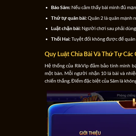
Báo Sâm:
Nếu cảm thấy bài mình đủ mạnh
Thứ tự quân bài:
Quân 2 là quân mạnh nhấ
Luật chặn bài:
Người chơi sau phải dùng l
Thối Hai:
Tuyệt đối không được để quân 2 
Quy Luật Chia Bài Và Thứ Tự Các
Hệ thống của RikVip đảm bảo tính minh bạc
một bàn. Mỗi người nhận 10 lá bài và nhiệ
chiến thắng. Điểm đặc biệt của Sâm là không