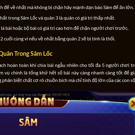
 để về nhất mà không bị chặn hãy mạnh dạn báo Sâm để ăn lớn.
t trong Sâm Lốc và quân 3 là quân có giá trị thấp nhất.
á bài hoặc bộ bài có giá trị cao hơn để chặn người chơi trước.
cuối cùng vì nếu về nhất bằng quân 2 sẽ bị tính là thối.
 Quân Trong Sâm Lốc
h hoàn toàn khi chia bài ngẫu nhiên cho tối đa 5 người chơi t
m vụ chính là tống khứ hết số bài này càng nhanh càng tốt để g
 phân biệt chất cơ rô chuồn bích mà chỉ tính độ lớn của các con số