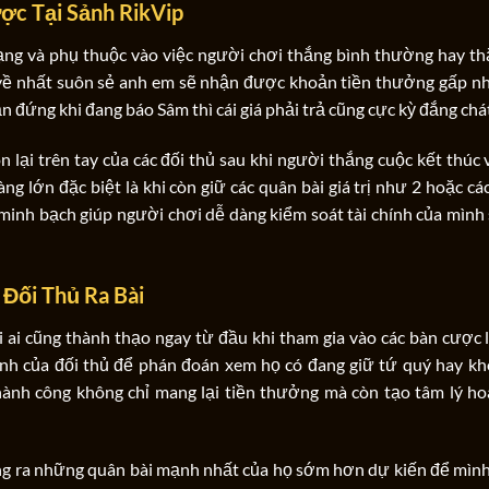
ợc Tại Sảnh RikVip
dạng và phụ thuộc vào việc người chơi thắng bình thường hay t
về nhất suôn sẻ anh em sẽ nhận được khoản tiền thưởng gấp n
 đứng khi đang báo Sâm thì cái giá phải trả cũng cực kỳ đắng chá
n lại trên tay của các đối thủ sau khi người thắng cuộc kết thúc 
ng lớn đặc biệt là khi còn giữ các quân bài giá trị như 2 hoặc cá
minh bạch giúp người chơi dễ dàng kiểm soát tài chính của mình
 Đối Thủ Ra Bài
ai cũng thành thạo ngay từ đầu khi tham gia vào các bàn cược 
ánh của đối thủ để phán đoán xem họ có đang giữ tứ quý hay k
hành công không chỉ mang lại tiền thưởng mà còn tạo tâm lý h
ung ra những quân bài mạnh nhất của họ sớm hơn dự kiến để mìn