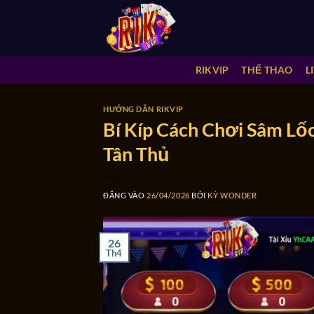
Bỏ
qua
nội
dung
RIKVIP
THỂ THAO
L
HƯỚNG DẪN RIKVIP
Bí Kíp Cách Chơi Sâm Lố
Tân Thủ
ĐĂNG VÀO
26/04/2026
BỞI
KỲ WONDER
26
Th4