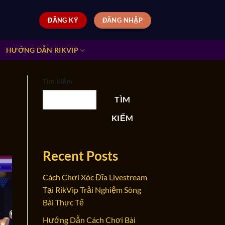
ĐĂNG KÝ
ĐĂNG NHẬP
HƯỚNG DẪN RIKVIP
Tìm kiếm
TÌM
KIẾM
Recent Posts
Cách Chơi Xóc Đĩa Livestream
Tại RikVip Trải Nghiệm Sòng
Bài Thực Tế
Hướng Dẫn Cách Chơi Bài