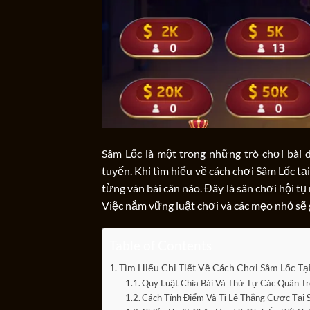
Sâm Lốc là một trong những trò chơi bài d
tuyến. Khi tìm hiểu về cách chơi Sâm Lốc tạ
từng ván bài cân não. Đây là sân chơi hội tụ
Việc nắm vững luật chơi và các mẹo nhỏ sẽ g
Table of Contents
Tìm Hiểu Chi Tiết Về Cách Chơi Sâm Lốc Tạ
Quy Luật Chia Bài Và Thứ Tự Các Quân T
Cách Tính Điểm Và Tỉ Lệ Thắng Cược Tại 