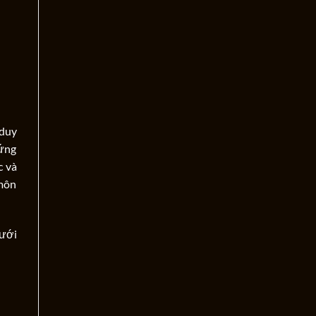
 duy
đứng
c và
 môn
Dưới