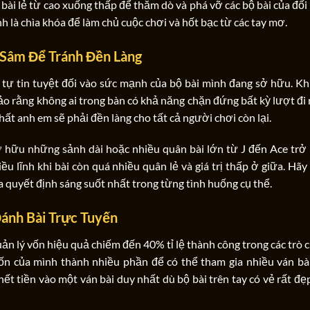
ài lẻ từ cao xuống thấp để thăm dò và phá vỡ các bộ bài của đối
h là chìa khóa để làm chủ cuộc chơi và hốt bạc từ các tay mơ.
 Sâm Để Tránh Đền Làng
 tự tin tuyệt đối vào sức mạnh của bộ bài mình đang sở hữu. Kh
o rằng không ai trong bàn có khả năng chặn đứng bất kỳ lượt đi
hất anh em sẽ phải đền làng cho tất cả người chơi còn lại.
 hữu những sảnh dài hoặc nhiều quân bài lớn từ J đến Ace trở 
u lĩnh khi bài còn quá nhiều quân lẻ và giá trị thấp ở giữa. Hãy
ra quyết định sáng suốt nhất trong từng tình huống cụ thể.
ánh Bài Trực Tuyến
uản lý vốn hiệu quả chiếm đến 40% tỉ lệ thành công trong các trò 
ốn của mình thành nhiều phần để có thể tham gia nhiều ván bà
hết tiền vào một ván bài duy nhất dù bộ bài trên tay có vẻ rất đẹ