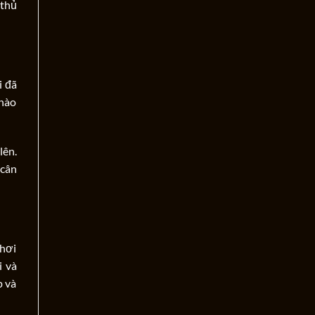
 thủ
i đã
 nào
lên.
 cân
chơi
i và
p và