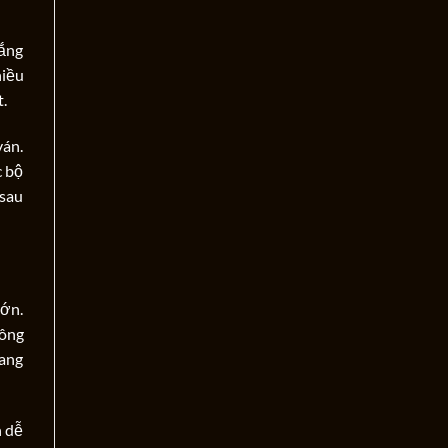
hắng
hiều
t.
ván.
c bộ
 sau
lớn.
hông
oang
h dễ