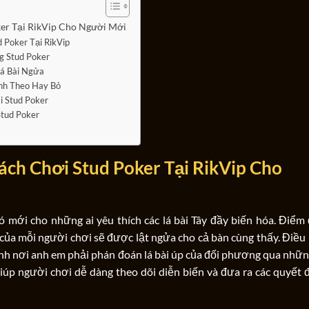
er Tại RikVip Cho Người Mới
 Poker Tại RikVip
g Stud Poker
Lá Bài Ngửa
nh Theo Hay Bỏ
i Stud Poker
Stud Poker
ch Chơi Stud Poker Tại RikVip Cho
ó mới cho những ai yêu thích các lá bài Tây đầy biến hóa. Điểm
i của mỗi người chơi sẽ được lật ngửa cho cả bàn cùng thấy. Điều
tính nơi anh em phải phán đoán lá bài úp của đối phương qua nhữn
iúp người chơi dễ dàng theo dõi diễn biến và đưa ra các quyết 