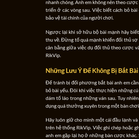
nhanh chóng. Anh em không nên theo cược 
triển ở các vòng sau. Việc biết cách bỏ bà
bảo vệ tài chính của người chơi.
Ngược lại khi sở hữu bộ bài mạnh hãy biết 
thu về. Đừng tố quá mạnh khiến đối thủ s
cân bằng giữa việc dụ đối thủ theo cược và
RikVip.
Những Lưu Ý Để Không Bị Bắt Bài
Để tránh bị đối phương bắt bài anh em cần
bỏ bài yếu. Đôi khi việc thực hiện những cú 
dám tố láo trong những ván sau. Tuy nhiê
dụng quá thường xuyên trong một bàn chơi
Hãy luôn giữ cho mình một cái đầu lạnh v
trên hệ thống RikVip. Việc ghi chép hoặc gh
anh em gặp lại họ ở những bàn cược khác. S