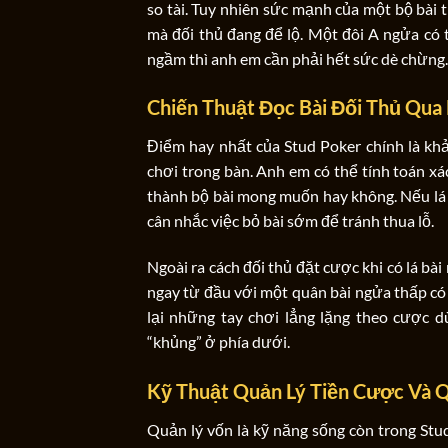
so tài. Tuy nhiên sức mạnh của một bộ bài
mà đối thủ đang để lộ. Một đôi A ngửa c
ngầm thì anh em cần phải hết sức dè chừng.
Chiến Thuật Đọc Bài Đối Thủ Qua
Điểm hay nhất của Stud Poker chính là khả
chơi trong bàn. Anh em có thể tính toán xác 
thành bộ bài mong muốn hay không. Nếu lá b
cân nhắc việc bỏ bài sớm để tránh thua lỗ.
Ngoài ra cách đối thủ đặt cược khi có lá bà
ngay từ đầu với một quân bài ngửa thấp có 
lại những tay chơi lẳng lặng theo cược
“khủng” ở phía dưới.
Kỹ Thuật Quản Lý Tiền Cược Và 
Quản lý vốn là kỹ năng sống còn trong Stud