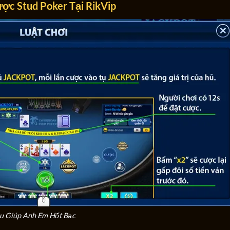
ược Stud Poker Tại RikVip
ểu Giúp Anh Em Hốt Bạc