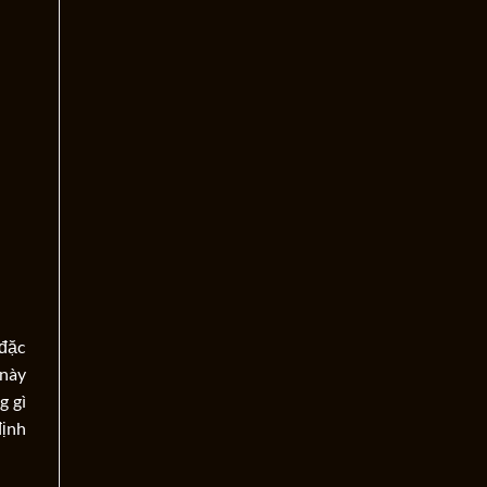
 đặc
 này
g gì
định