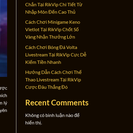
Chắn Tại RikVip Chi Tiết Từ
Nhập Môn Đến Cao Thủ
Cách Chơi Minigame Keno
Vietlot Tại RikVip Chốt Số
Vàng Nhận Thưởng Lớn
Cách Chơi Bóng Đá Volta
Livestream Tại RikVip Cực Dễ
Kiếm Tiền Nhanh
Hướng Dẫn Cách Chơi Thể
Thao Livestream Tại RikVip
Cược Đâu Thắng Đó
cược
hích
Recent Comments
m lý
uyên
Không có bình luận nào để
hiển thị.