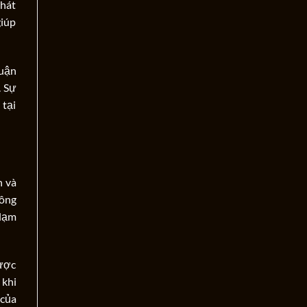
phát
giúp
huận
. Sự
 tại
h và
hông
 lạm
cược
 khi
 của